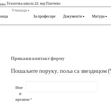
Техничка школа 23. мај Панчево
Ученици
ница
За професоре
Документи
Матура
Прикажи контакт форму
Пошаљите поруку. поља са звездицом (*)
Име
и
презиме
*