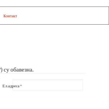
Контакт
 су обавезна.
Ел.адреса
*