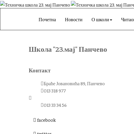
Почетна
Новости
О школи
Читао
Школа "23.мај" Панчево
Контакт
Браће Јовановића 89, Панчево
013 318 977
013 33 34 56
facebook
twitter