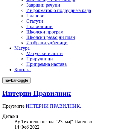
Завршни рачуни
Информатор о подручјима рада
Планови
Статути
Правилници
Школски програм
Школски развојни план
Изабрани уџбеници
Матура
Матурски испити
Приручници
Припремна настава
Контакт
navbar-toggle
Интерни Правилник
Преузмите
ИНТЕРНИ ПРАВИЛНИК.
Детаљи
By
Техничка школа "23. мај" Панчево
14 Феб 2022