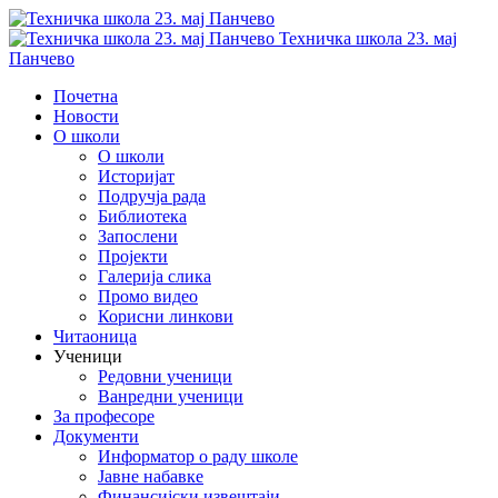
Техничка школа 23. мај
Панчево
Почетна
Новости
О школи
О школи
Историјат
Подручја рада
Библиотека
Запослени
Пројекти
Галерија слика
Промо видео
Корисни линкови
Читаоница
Ученици
Редовни ученици
Ванредни ученици
За професоре
Документи
Информатор о раду школе
Јавне набавке
Финансијски извештаји