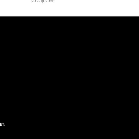
29 Апр 2026
ET
.