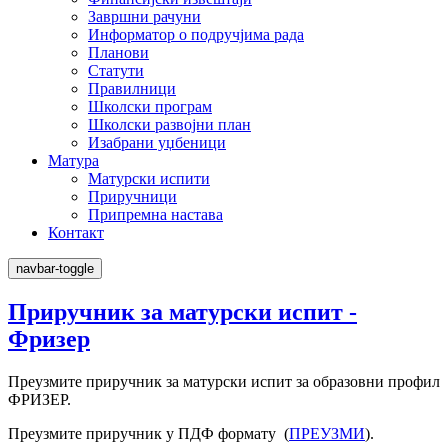
Завршни рачуни
Информатор о подручјима рада
Планови
Статути
Правилници
Школски програм
Школски развојни план
Изабрани уџбеници
Матура
Матурски испити
Приручници
Припремна настава
Контакт
navbar-toggle
Приручник за матурски испит -
Фризер
Преузмите приручник за матурски испит за образовни профил
ФРИЗЕР.
Преузмите приручник у ПДФ формату (
ПРЕУЗМИ
).