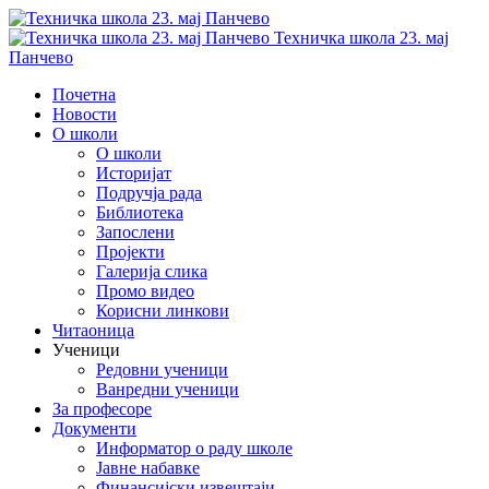
Техничка школа 23. мај
Панчево
Почетна
Новости
О школи
О школи
Историјат
Подручја рада
Библиотека
Запослени
Пројекти
Галерија слика
Промо видео
Корисни линкови
Читаоница
Ученици
Редовни ученици
Ванредни ученици
За професоре
Документи
Информатор о раду школе
Јавне набавке
Финансијски извештаји