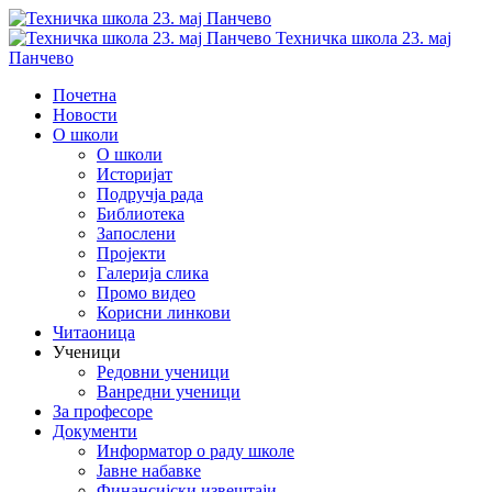
Техничка школа 23. мај
Панчево
Почетна
Новости
О школи
О школи
Историјат
Подручја рада
Библиотека
Запослени
Пројекти
Галерија слика
Промо видео
Корисни линкови
Читаоница
Ученици
Редовни ученици
Ванредни ученици
За професоре
Документи
Информатор о раду школе
Јавне набавке
Финансијски извештаји