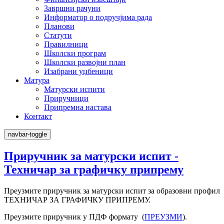
Завршни рачуни
Информатор о подручјима рада
Планови
Статути
Правилници
Школски програм
Школски развојни план
Изабрани уџбеници
Матура
Матурски испити
Приручници
Припремна настава
Контакт
navbar-toggle
Приручник за матурски испит -
Техничар за графичку припрему
Преузмите приручник за матурски испит за образовни профил
ТЕХНИЧАР ЗА ГРАФИЧКУ ПРИПРЕМУ.
Преузмите приручник у ПДФ формату (
ПРЕУЗМИ
).