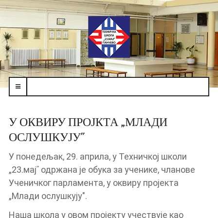
navbar-
toggle
У ОКВИРУ ПРОЈКТА „МЛАДИ
ОСЛУШКУЈУʺ
У понедељак, 29. априла, у Техничкој школи
„23.мајʺ одржана је обука за ученике, чланове
Ученичког парламента, у оквиру пројекта
„Млади ослушкују".
Наша школа у овом пројекту учествује као