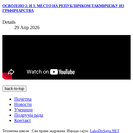
OСВОЈЕНО 2. И 3. МЕСТО НА РЕПУБЛИЧКОМ ТАКМИЧЕЊУ ИЗ
ГРАФИЧАРСТВА
Details
29 Апр 2026
back-to-top
Почетна
Новости
Ученици
Подручја рада
Контакт
Техничка школа . Сва права задржана. Израда сајта:
LakoDoSajta.NET
.