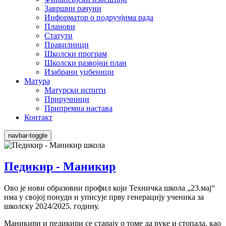
Завршни рачуни
Информатор о подручјима рада
Планови
Статути
Правилници
Школски програм
Школски развојни план
Изабрани уџбеници
Матура
Матурски испити
Приручници
Припремна настава
Контакт
navbar-toggle
Педикир - Маникир
Ово је нови образовни профил који Техничка школа „23.мај“
има у својој понуди и уписује прву генерацију ученика за
школску 2024/2025. годину.
Маникири и педикири се старају о томе да руке и стопала, као