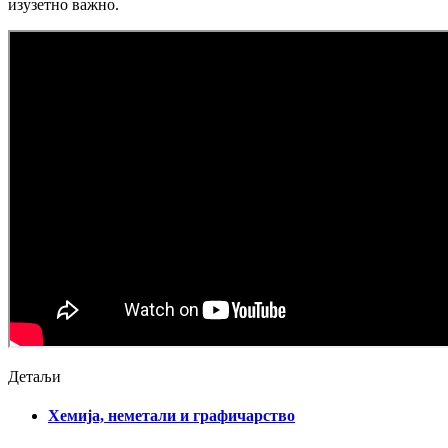
изузетно важно.
Детаљи
Хемија, неметали и графичарство