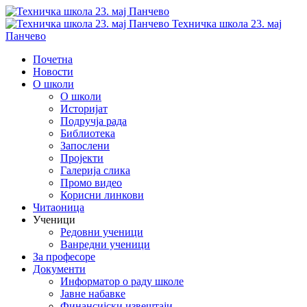
Техничка школа 23. мај
Панчево
Почетна
Новости
О школи
О школи
Историјат
Подручја рада
Библиотека
Запослени
Пројекти
Галерија слика
Промо видео
Корисни линкови
Читаоница
Ученици
Редовни ученици
Ванредни ученици
За професоре
Документи
Информатор о раду школе
Јавне набавке
Финансијски извештаји