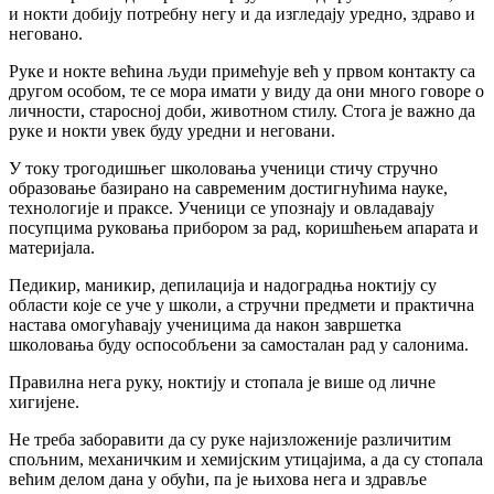
и нокти добију потребну негу и да изгледају уредно, здраво и
неговано.
Руке и нокте већина људи примећује већ у првом контакту са
другом особом, те се мора имати у виду да они много говоре о
личности, старосној доби, животном стилу. Стога је важно да
руке и нокти увек буду уредни и неговани.
У току трогодишњег школовања ученици стичу стручно
образовање базирано на савременим достигнућима науке,
технологије и праксе. Ученици се упознају и овладавају
посупцима руковања прибором за рад, коришћењем апарата и
материјала.
Педикир, маникир, депилација и надоградња ноктију су
области које се уче у школи, а стручни предмети и практична
настава омогућавају ученицима да након завршетка
школовања буду оспособљени за самосталан рад у салонима.
Правилна нега руку, ноктију и стопала је више од личне
хигијене.
Не треба заборавити да су руке најизложеније различитим
спољним, механичким и хемијским утицајима, а да су стопала
већим делом дана у обући, па је њихова нега и здравље