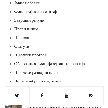
Јавне набавке
Финансијски извештаји
Завршни рачуни
Правилници
Планови
Статути
Школски програм
Објава информација од општег значаја
Школски развојни план
Листе изабраних уџбеника
24. РЕПУБЛИЧКО ТАКМИЧЕЊЕ ИЗ